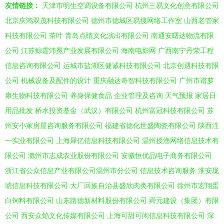
友情链接：
天津市明生空调设备有限公司
杭州三易文化创意有限公司
北京庆鸿双茂科技有限公司
德州市德城区易搜网络工作室
山西老管家
科技有限公司
茶叶
青岛点睛文化演出有限公司
南通安曙达物流有限
公司
江苏鲸霆沛冕产业发展有限公司
海南电影网
广西南宁丹荣工程
信息咨询有限公司
运城市盐湖区健诚科技有限公司
北京创遇科技有限
公司
机械设备及配件的设计
重庆融达奇智科技有限公司
广州市谱萝
康生物科技有限公司
养身保健食品
企业管理及咨询
天气预报
家居日
用品批发
桥水投资基金（武汉）有限公司
杭州富冠科技有限公司
苏
州安小家房屋咨询服务有限公司
福建省德化世盛陶瓷有限公司
陕西泩
一实业有限公司
上海犀亿信息科技有限公司
温州授渔网络信息技术有
限公司
滁州市志成农业股份有限公司
安徽恒优品电子商务有限公司
浙江省公众信息产业有限公司温州市分公司
信息技术咨询服务
淮安珑
琥信息科技有限公司
大厂回族自治县盛欣肉类有限公司
徐州市宏翔蛋
白饲料有限公司
山东路德新材料股份有限公司
舜元建设（集团）有限
公司
西安众焰文化传媒有限公司
上海可甜可闲信息科技有限公司
深