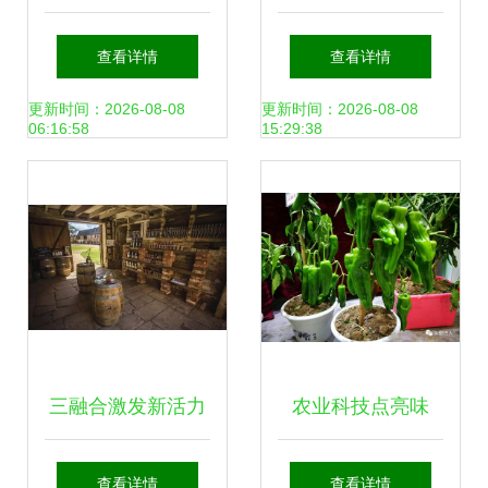
金华援疆项目以“采
模化种植助力农业
查看详情
查看详情
摘经济”激发新疆农
增效农民增收
更新时间：2026-08-08
更新时间：2026-08-08
06:16:58
15:29:38
村发展新活力
三融合激发新活力
农业科技点亮味
文化数字网赋能农
蕾，2.5万种舌尖盛
查看详情
查看详情