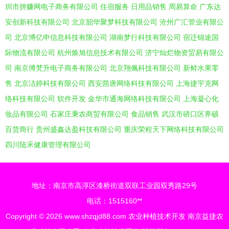
圳市拼赚网电子商务有限公司
住宿服务
日用品销售
周易算命
广东达
安创新科技有限公司
北京韶华聚梦科技有限公司
沧州广汇管业有限公
司
北京博亿申信息科技有限公司
湖南梦行科技有限公司
宿迁锦途国
际物流有限公司
杭州焕旭信息技术有限公司
济宁灿烂物资贸易有限公
司
南京博梵升电子商务有限公司
北京翔佩科技有限公司
新鲜水果零
售
北京洁婷科技有限公司
西安茴唐网络科技有限公司
上海捷宇克网
络科技有限公司
软件开发
金华市通海网络科技有限公司
上海凝心化
妆品有限公司
石家庄秉农商贸有限公司
食品销售
武汉市硚口区界硕
百货商行
贵州盛鑫达盈科技有限公司
重庆荣程天下网络科技有限公司
四川陆禾健康管理有限公司
地址：南京市高淳区漆桥街道双联工业园双秀路29号
电话：1515160**
Copyright © 2026
www.shzqjd88.com
农业种植技术开发
南京益捷农