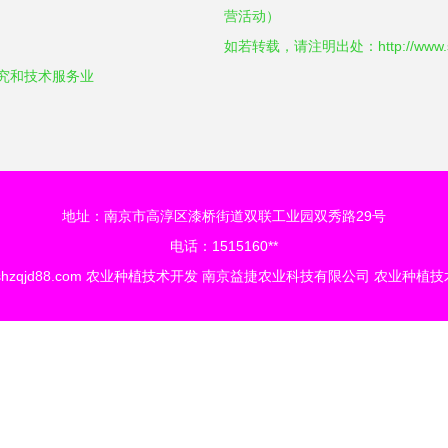
营活动）
如若转载，请注明出处：http://www.shzqj
研究和技术服务业
地址：南京市高淳区漆桥街道双联工业园双秀路29号
电话：1515160**
hzqjd88.com
农业种植技术开发
南京益捷农业科技有限公司
农业种植技