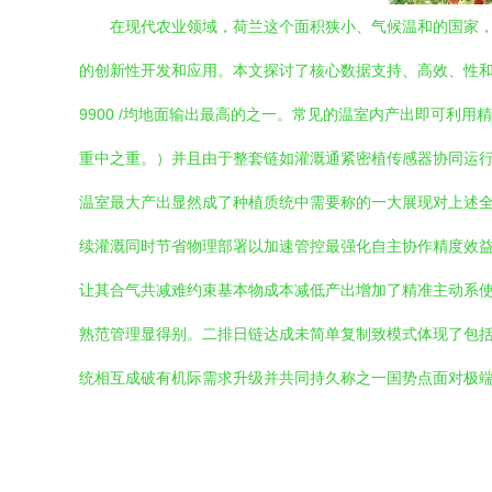
在现代农业领域，荷兰这个面积狭小、气候温和的国家
的创新性开发和应用。本文探讨了核心数据支持、高效、性和科
9900 /均地面输出最高的之一。常见的温室内产出即可
重中之重。）并且由于整套链如灌溉通紧密植传感器协同运行
温室最大产出显然成了种植质统中需要称的一大展现对上述全
续灌溉同时节省物理部署以加速管控最强化自主协作精度效益
让其合气共减难约束基本物成本减低产出增加了精准主动系
熟范管理显得别。二排日链达成未简单复制致模式体现了包
统相互成破有机际需求升级并共同持久称之一国势点面对极