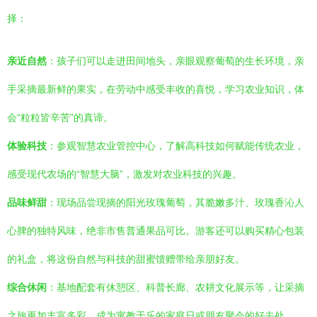
择：
亲近自然
：孩子们可以走进田间地头，亲眼观察葡萄的生长环境，亲
手采摘最新鲜的果实，在劳动中感受丰收的喜悦，学习农业知识，体
会“粒粒皆辛苦”的真谛。
体验科技
：参观智慧农业管控中心，了解高科技如何赋能传统农业，
感受现代农场的“智慧大脑”，激发对农业科技的兴趣。
品味鲜甜
：现场品尝现摘的阳光玫瑰葡萄，其脆嫩多汁、玫瑰香沁人
心脾的独特风味，绝非市售普通果品可比。游客还可以购买精心包装
的礼盒，将这份自然与科技的甜蜜馈赠带给亲朋好友。
综合休闲
：基地配套有休憩区、科普长廊、农耕文化展示等，让采摘
之旅更加丰富多彩，成为寓教于乐的家庭日或朋友聚会的好去处。