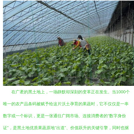
在广袤的黑土地上，一场静默却深刻的变革正在发生。当1000个
唯一的农产品条码被赋予给这片沃土孕育的果蔬时，它不仅仅是一串
数字或一个标识，更是一张通往广阔市场、连接消费者的“数字身份
证”，是黑土地优质果蔬原地“出道”、价值跃升的关键引擎，同时也驱