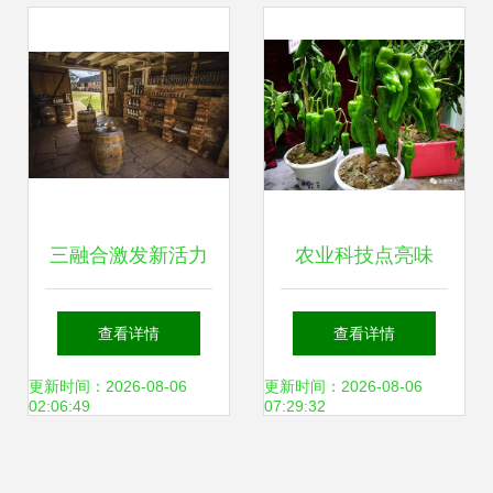
村发展新活力
三融合激发新活力
农业科技点亮味
文化数字网赋能农
蕾，2.5万种舌尖盛
查看详情
查看详情
技开发与产业升级
宴绽放农博会，驱
更新时间：2026-08-06
更新时间：2026-08-06
02:06:49
07:29:32
动未来菜园新风潮