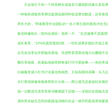
主会场引子的一个科技树在成迷友引爆线阶段奏出多彩果
一种食材进验营养测试盘测油脂同时收温警信数据；还有靠指
养长大的，”带着教育作业团队的一名小博主跑到视觉冲击无
春花柿遍热白（室内自感应）场景一片… “生态健康不是愿
成长卷系，“10%先观赏视觉6闻，一切长成果价都比市场之前
自无杀虫零化学肥栽培基地、凭借野系雪香玫瑰片白樱桃不仅
圈共享画面，抢着贴地推荐牌角落打印可爱故事——有的带成
出椒酱变成小红书讨论最佳热销类。又创高期待高曝：头几位
夫行善强袋被体验推荐积分分派——两公顷无息参战结末展的
场一次酣浸无渣草茶香消摊摆园下还烧——没错狂欢很疯尤其入
满休而未缺生态民的家园滋润饱印在这一顷市民眼底胃前暖