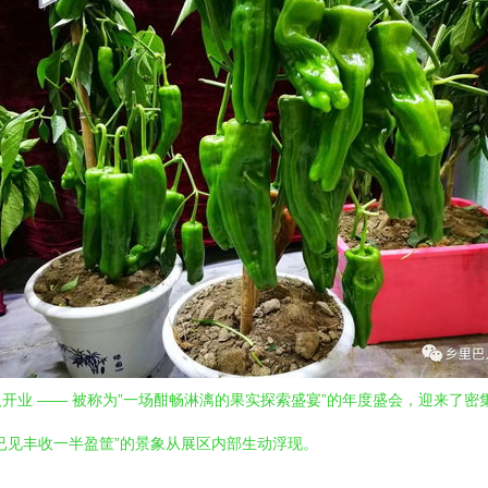
业 —— 被称为”一场酣畅淋漓的果实探索盛宴”的年度盛会，迎来了密集
已见丰收一半盈筐”的景象从展区内部生动浮现。